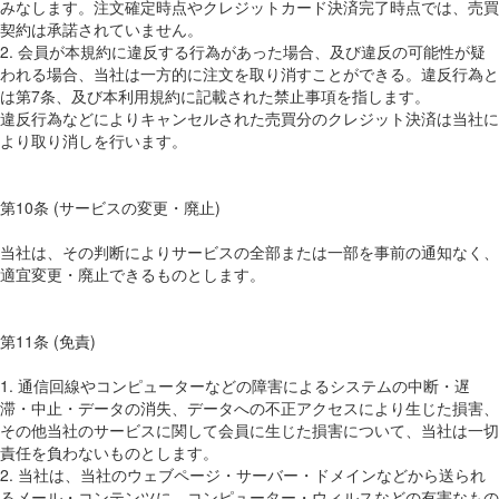
みなします。注文確定時点やクレジットカード決済完了時点では、売買
契約は承諾されていません。
2. 会員が本規約に違反する行為があった場合、及び違反の可能性が疑
われる場合、当社は一方的に注文を取り消すことができる。違反行為と
は第7条、及び本利用規約に記載された禁止事項を指します。
違反行為などによりキャンセルされた売買分のクレジット決済は当社に
より取り消しを行います。
第10条 (サービスの変更・廃止)
当社は、その判断によりサービスの全部または一部を事前の通知なく、
適宜変更・廃止できるものとします。
第11条 (免責)
1. 通信回線やコンピューターなどの障害によるシステムの中断・遅
滞・中止・データの消失、データへの不正アクセスにより生じた損害、
その他当社のサービスに関して会員に生じた損害について、当社は一切
責任を負わないものとします。
2. 当社は、当社のウェブページ・サーバー・ドメインなどから送られ
るメール・コンテンツに、コンピューター・ウィルスなどの有害なもの