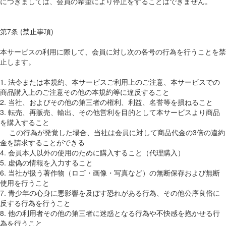
につきましては、会員の希望により停止をすることはできません。
第7条 (禁止事項)
本サービスの利用に際して、会員に対し次の各号の行為を行うことを禁
止します。
1. 法令または本規約、本サービスご利用上のご注意、本サービスでの
商品購入上のご注意その他の本規約等に違反すること
2. 当社、およびその他の第三者の権利、利益、名誉等を損ねること
3. 転売、再販売、輸出、その他営利を目的として本サービスより商品
を購入すること
この行為が発覚した場合、当社は会員に対して商品代金の3倍の違約
金を請求することができる
4. 会員本人以外の使用のために購入すること（代理購入）
5. 虚偽の情報を入力すること
6. 当社が扱う著作物（ロゴ・画像・写真など）の無断保存および無断
使用を行うこと
7. 青少年の心身に悪影響を及ぼす恐れがある行為、その他公序良俗に
反する行為を行うこと
8. 他の利用者その他の第三者に迷惑となる行為や不快感を抱かせる行
為を行うこと