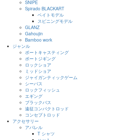
SNIPE
Spirado BLACKART
ベイトモデル
スピニングモデル
GLANZ
Gahoujin
Bamboo work
ジャンル
ボートキャスティング
ボートジギング
ロックショア
ミッドショア
ジャイガンティックゲーム
シーバス
ロックフィッシュ
エギング
ブラックバス
遠征コンパクトロッド
コンセプトロッド
アクセサリー
アパレル
T シャツ
ハット